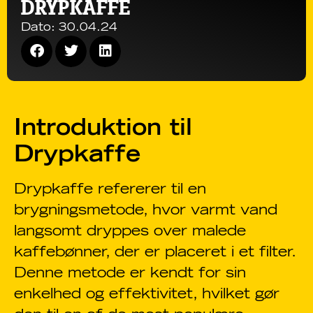
DRYPKAFFE
Dato:
30.04.24
Introduktion til
Drypkaffe
Drypkaffe refererer til en
brygningsmetode, hvor varmt vand
langsomt dryppes over malede
kaffebønner, der er placeret i et filter.
Denne metode er kendt for sin
enkelhed og effektivitet, hvilket gør