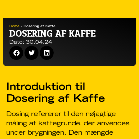
Home
»
Dosering af Kaffe
DOSERING AF KAFFE
Dato:
30.04.24
Introduktion til
Dosering af Kaffe
Dosing refererer til den nøjagtige
måling af kaffegrunde, der anvendes
under brygningen. Den mængde