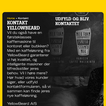
UDFYLD OG BLIV
Home
»
Kontakt
KONTAKT
KONTAKTET
YELLOWBEARD
Vil du også have en
førsteklasses
kaffemaskine til
kontoret
eller butikken?
Med en
kaffeløsning
fra
YellowBeard garanterer
vi høj kvalitet, og
intelligente maskiner
der
tilfredsstiller jeres
behov. Vil I høre mere?
Hør hvad vores kunder
siger
, eller udfyld
kontaktformularen, så vi
sammen kan finde jeres
nye kaffeløsning.
YellowBeard A/S