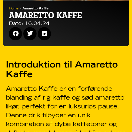
Home
»
Amaretto Kaffe
AMARETTO KAFFE
Dato:
16.04.24
Introduktion til Amaretto
Kaffe
Amaretto Kaffe er en forførende
blanding af rig kaffe og sød amaretto
likør, perfekt for en luksuriøs pause.
Denne drik tilbyder en unik
kombination af dybe kaffetoner og