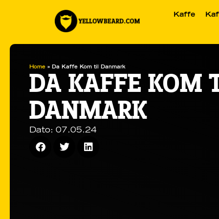
Kaffe
Kaf
Home
»
Da Kaffe Kom til Danmark
DA KAFFE KOM T
DANMARK
Dato:
07.05.24