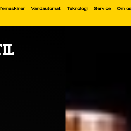
femaskiner
Vandautomat
Teknologi
Service
Om o
IL