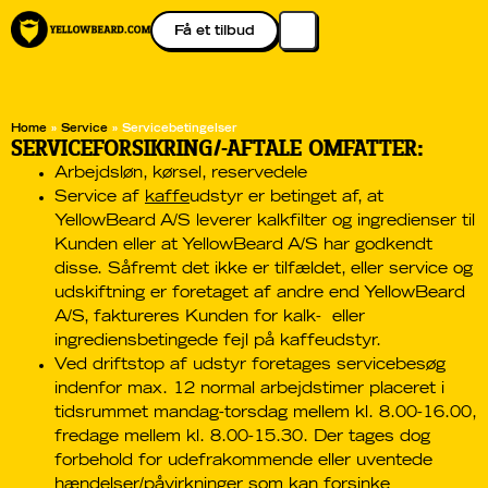
Få et tilbud
Home
»
Service
»
Servicebetingelser
SERVICEFORSIKRING/-AFTALE OMFATTER:
Arbejdsløn, kørsel, reservedele
Service af
kaffe
udstyr er betinget af, at
YellowBeard A/S leverer kalkfilter og ingredienser til
Kunden eller at YellowBeard A/S har godkendt
disse. Såfremt det ikke er tilfældet, eller service og
udskiftning er foretaget af andre end YellowBeard
A/S, faktureres Kunden for kalk- eller
ingrediensbetingede fejl på kaffeudstyr.
Ved driftstop af udstyr foretages servicebesøg
indenfor max. 12 normal arbejdstimer placeret i
tidsrummet mandag-torsdag mellem kl. 8.00-16.00,
fredage mellem kl. 8.00-15.30. Der tages dog
forbehold for udefrakommende eller uventede
hændelser/påvirkninger som kan forsinke