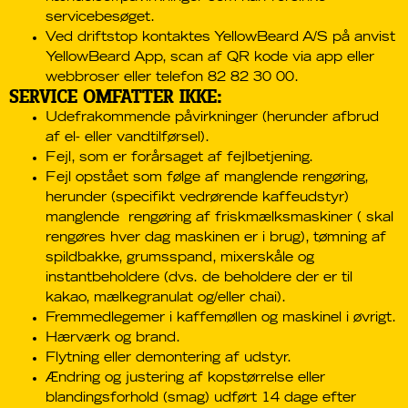
servicebesøget.
Ved driftstop kontaktes YellowBeard A/S på anvist
YellowBeard App, scan af QR kode via app eller
webbroser eller telefon 82 82 30 00.
SERVICE OMFATTER IKKE:
Udefrakommende påvirkninger (herunder afbrud
af el- eller vandtilførsel).
Fejl, som er forårsaget af fejlbetjening.
Fejl opstået som følge af manglende rengøring,
herunder (specifikt vedrørende kaffeudstyr)
manglende rengøring af friskmælksmaskiner ( skal
rengøres hver dag maskinen er i brug), tømning af
spildbakke, grumsspand, mixerskåle og
instantbeholdere (dvs. de beholdere der er til
kakao, mælkegranulat og/eller chai).
Fremmedlegemer i kaffemøllen og maskinel i øvrigt.
Hærværk og brand.
Flytning eller demontering af udstyr.
Ændring og justering af kopstørrelse eller
blandingsforhold (smag) udført 14 dage efter