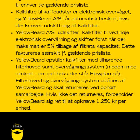
til enhver tid gældende prisliste.
Kalkfiltre til kaffeudstyr er elektronisk overvåget,
og YellowBeard A/S får automatisk besked, hvis
der kræves udskiftning af kalkfilter.
YellowBeard A/S udskifter kalkfilter til ved nøje
elektronisk overvårning og skifter først når der
maksimalt er 5% tilbage af filtrets kapacitet. Dette
faktureres særskilt jf. gældende prisliste.
YellowBeard opstiller kalkfilter med tilhørende
filterhoved samt overvågningssystem (modem med
simkort – en sort boks der står Flowplan på).
Filterhoved og overvågningssystem udlånes af
YellowBeard og skal returneres ved ophørt
samarbejde. Hvis ikke det returneres, forbeholder
YellowBeard sig ret til at opkræve 1.250 kr per
enhed.