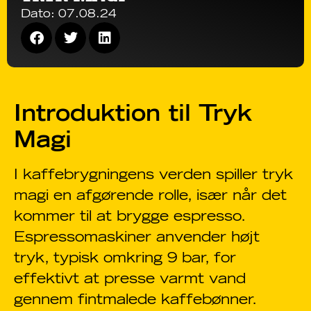
Dato:
07.08.24
Introduktion til Tryk
Magi
I kaffebrygningens verden spiller tryk
magi en afgørende rolle, især når det
kommer til at brygge espresso.
Espressomaskiner anvender højt
tryk, typisk omkring 9 bar, for
effektivt at presse varmt vand
gennem fintmalede kaffebønner.