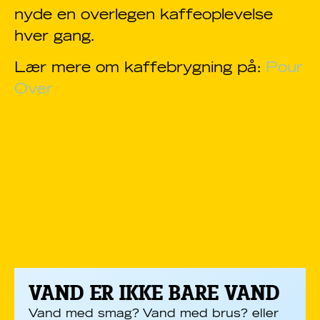
nyde en overlegen kaffeoplevelse
hver gang.
Lær mere om kaffebrygning på:
Pour
Over
VAND ER IKKE BARE VAND
Vand med smag? Vand med brus? eller