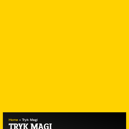
Home
»
Tryk Magi
TRYK MAGI