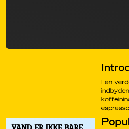
Intro
I en ver
indbyden
koffeinin
espresso
Popul
VAND ER IKKE BARE