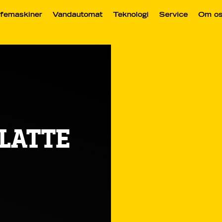
femaskiner
Vandautomat
Teknologi
Service
Om o
 LATTE