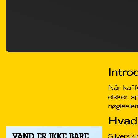
Intro
Når kaffe
elsker, s
nøgleele
Hvad 
VAND ER IKKE BARE
Silverski