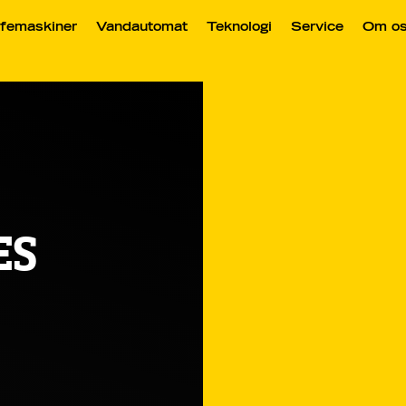
femaskiner
Vandautomat
Teknologi
Service
Om o
ES