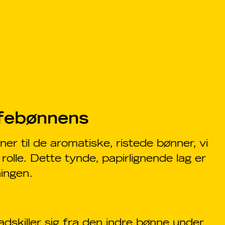
affebønnens
r til de aromatiske, ristede bønner, vi
t rolle. Dette tynde, papirlignende lag er
ingen.
dskiller sig fra den indre bønne under