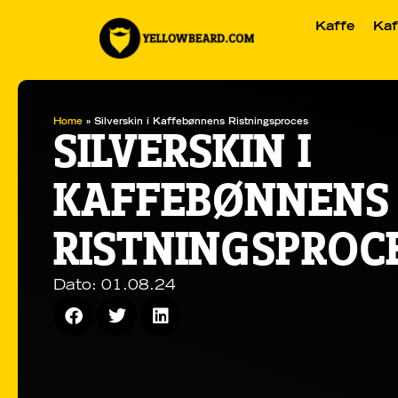
Kaffe
Kaf
Home
»
Silverskin i Kaffebønnens Ristningsproces
SILVERSKIN I
KAFFEBØNNENS
RISTNINGSPROC
Dato:
01.08.24