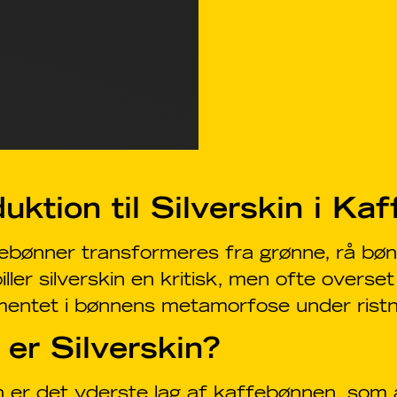
duktion til Silverskin i K
bønner transformeres fra grønne, rå bønne
piller silverskin en kritisk, men ofte overse
mentet i bønnens metamorfose under ristn
er Silverskin?
n er det yderste lag af kaffebønnen, som a