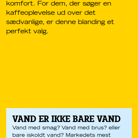
komfort. For dem, der søger en
kaffeoplevelse ud over det
sædvanlige, er denne blanding et
perfekt valg.
VAND ER IKKE BARE VAND
Vand med smag? Vand med brus? eller
bare iskoldt vand? Markedets mest