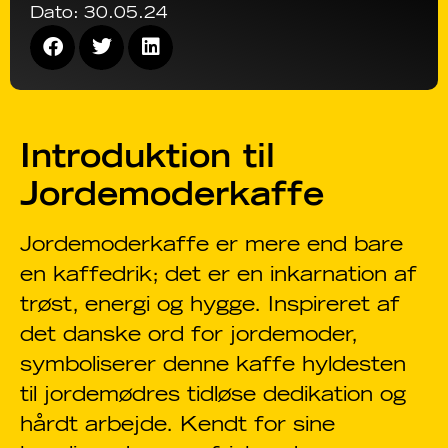
Dato:
30.05.24
Introduktion til
Jordemoderkaffe
Jordemoderkaffe er mere end bare
en kaffedrik; det er en inkarnation af
trøst, energi og hygge. Inspireret af
det danske ord for jordemoder,
symboliserer denne kaffe hyldesten
til jordemødres tidløse dedikation og
hårdt arbejde. Kendt for sine