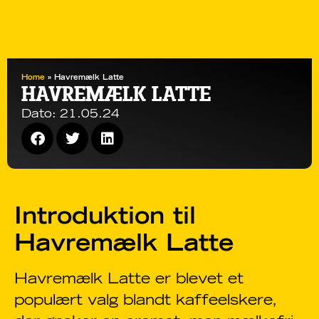
Home
»
Havremælk Latte
HAVREMÆLK LATTE
Dato:
21.05.24
Introduktion til
Havremælk Latte
Havremælk Latte er blevet et
populært valg blandt kaffeelskere,