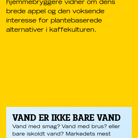
hjemmebryggere vidner om dens
brede appel og den voksende
interesse for plantebaserede
alternativer i kaffekulturen.
VAND ER IKKE BARE VAND
Vand med smag? Vand med brus? eller
bare iskoldt vand? Markedets mest