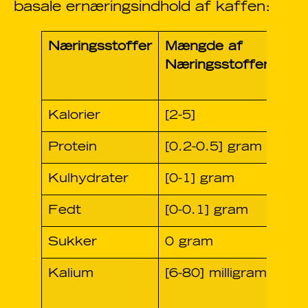
basale ernæringsindhold af kaffen:
Næringsstoffer
Mængde af
Dag
Næringsstoffer
Vær
%
Kalorier
[2-5]
0%
Protein
[0.2-0.5] gram
1-2
Kulhydrater
[0-1] gram
0-5
Fedt
[0-0.1] gram
0%
Sukker
0 gram
0%
Kalium
[6-80] milligram
1-
20