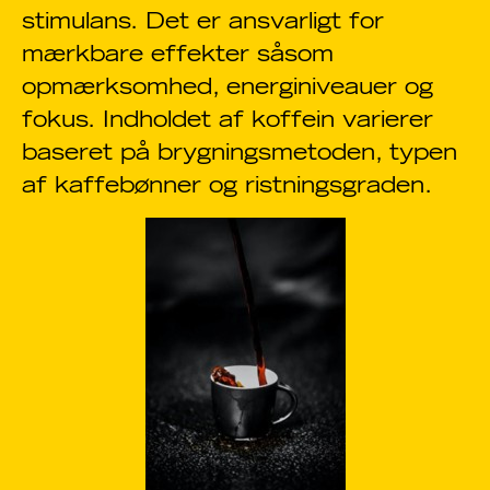
stimulans. Det er ansvarligt for
mærkbare effekter såsom
opmærksomhed, energiniveauer og
fokus. Indholdet af koffein varierer
baseret på brygningsmetoden, typen
af kaffebønner og ristningsgraden.