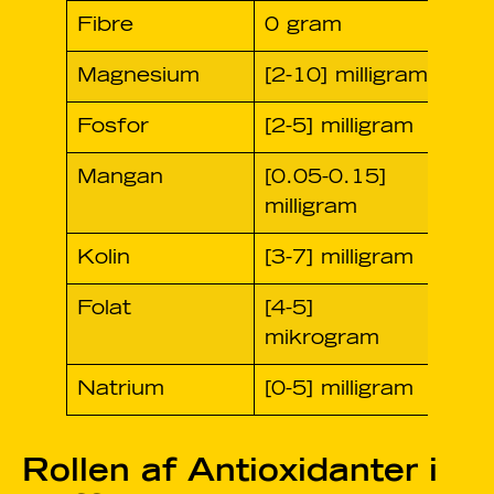
Fibre
0 gram
0%
Magnesium
[2-10] milligram
1-4
Fosfor
[2-5] milligram
1-2
Mangan
[0.05-0.15]
3-6
milligram
Kolin
[3-7] milligram
1-2
Folat
[4-5]
1-2
mikrogram
Natrium
[0-5] milligram
0%
Rollen af Antioxidanter i