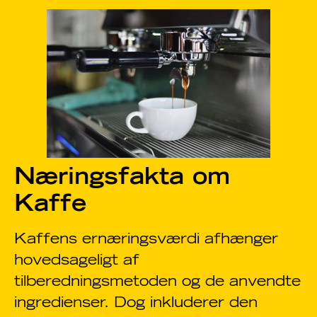
Næringsfakta om
Kaffe
Kaffens ernæringsværdi afhænger
hovedsageligt af
tilberedningsmetoden og de anvendte
ingredienser. Dog inkluderer den