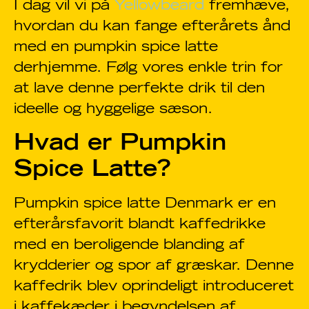
I dag vil vi på
Yellowbeard
fremhæve,
hvordan du kan fange efterårets ånd
med en pumpkin spice latte
derhjemme. Følg vores enkle trin for
at lave denne perfekte drik til den
ideelle og hyggelige sæson.
Hvad er Pumpkin
Spice Latte?
Pumpkin spice latte Denmark er en
efterårsfavorit blandt kaffedrikke
med en beroligende blanding af
krydderier og spor af græskar. Denne
kaffedrik blev oprindeligt introduceret
i kaffekæder i begyndelsen af