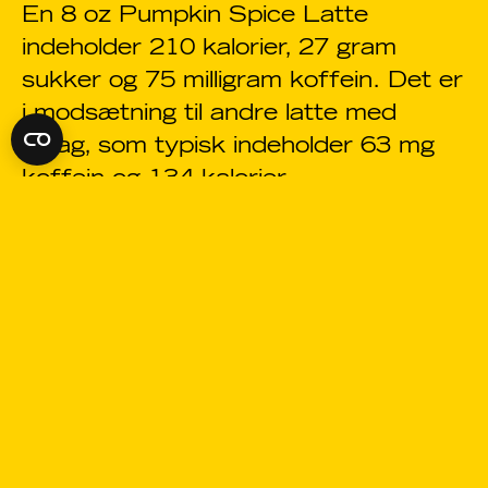
En 8 oz Pumpkin Spice Latte
indeholder 210 kalorier, 27 gram
sukker og 75 milligram koffein. Det er
i modsætning til andre latte med
smag, som typisk indeholder 63 mg
koffein og 134 kalorier.
Kan jeg lave en pumpkin spice latte
uden kaffe?
Ja, hvis du vil have en koffeinfri
variant, kan du bruge dampet mælk
eller koffeinfri kaffe som erstatning.
Græskar krydder Siruppen er
smagfuld nok til at give dig en lækker
efterårs smag.