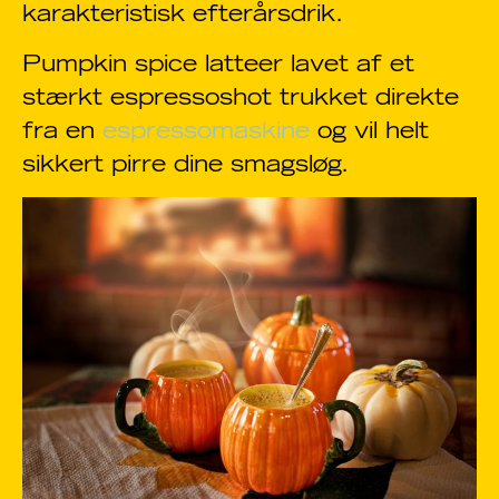
karakteristisk efterårsdrik.
Pumpkin spice latteer lavet af et
stærkt espressoshot trukket direkte
fra en
espressomaskine
og vil helt
sikkert pirre dine smagsløg.